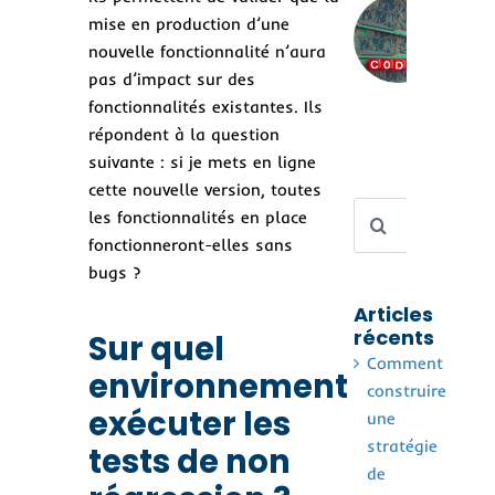
no-
mise en production d’une
Rév
nouvelle fonctionnalité n’aura
les
pas d’impact sur des
au
san
fonctionnalités existantes. Ils
la 
répondent à la question
suivante : si je mets en ligne
cette nouvelle version, toutes
Rechercher
les fonctionnalités en place
fonctionneront-elles sans
bugs ?
Articles
récents
Sur quel
Comment
environnement
construire
exécuter les
une
stratégie
tests de non
de