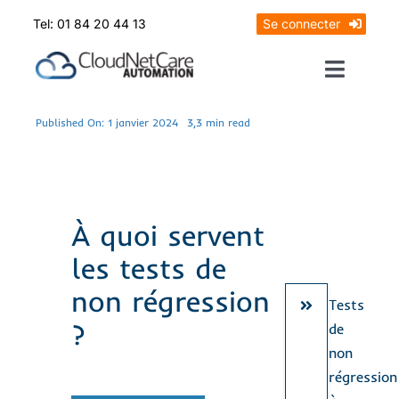
Skip
Tel: 01 84 20 44 13
Se connecter
to
content
Toggle
Naviga
Prendrez RDV
Published On: 1 janvier 2024
3,3 min read
Mon diagnostic offert
À quoi servent
les tests de
non régression
Tests
?
de
non
régression