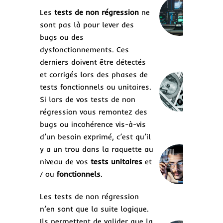
con
Les
tests de non régression
ne
un
sont pas là pour lever des
str
de 
bugs ou des
log
dysfonctionnements. Ces
du
derniers doivent être détectés
et corrigés lors des phases de
Ré
tests fonctionnels ou unitaires.
log
un 
Si lors de vos tests de non
inv
régression vous remontez des
coû
bugs ou incohérence vis-à-vis
mil
d’un besoin exprimé, c’est qu’il
y a un trou dans la raquette au
Au
niveau de vos
tests unitaires
et
des
/ ou
fonctionnels
.
aut
un
bon
Les tests de non régression
n’en sont que la suite logique.
Ils permettent de valider que la
Lo