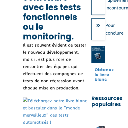
rapidemen
avec les tests
incontour
fonctionnels
ou le
Pour
conclure
monitoring.
Il est souvent évident de tester
le nouveau développement,
mais il est plus rare de
rencontrer des équipes qui
Obtenez
effectuent des campagnes de
le livre
blanc
tests de non régression avant
chaque mise en production.
Ressources
populaires
Co