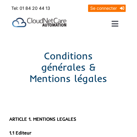
Skip
Tel: 01 84 20 44 13
Se connecter
to
content
Toggle
Naviga
Prendrez RDV
Conditions
Mon diagnostic offert
générales &
Mentions légales
ARTICLE 1. MENTIONS LEGALES
1.1 Editeur