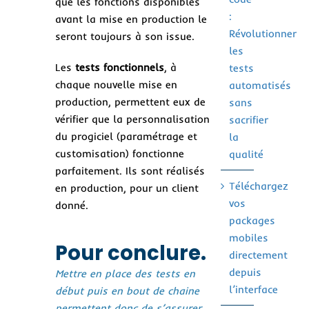
que les fonctions disponibles
:
avant la mise en production le
Révolutionner
seront toujours à son issue.
les
Les
tests fonctionnels
, à
tests
chaque nouvelle mise en
automatisés
production, permettent eux de
sans
vérifier que la personnalisation
sacrifier
du progiciel (paramétrage et
la
customisation) fonctionne
qualité
parfaitement. Ils sont réalisés
Téléchargez
en production, pour un client
vos
donné.
packages
mobiles
Pour conclure.
directement
depuis
Mettre en place des tests en
l’interface
début puis en bout de chaine
permettent donc de s’assurer