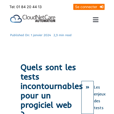
Skip
Tel: 01 84 20 44 13
Se connecter
to
content
Toggle
Naviga
Prendrez RDV
Published On: 1 janvier 2024
2,3 min read
Mon diagnostic offert
Quels sont les
tests
incontournables
Les
pour un
enjeux
des
progiciel web
tests