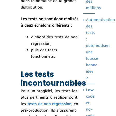
dans le domaine de la grande
des
distribution.
millions
Les tests se sont donc réalisés
Automatisation
à deux échelons différents
:
des
tests
d’abord des tests de non
:
régression,
automatiser,
puis des tests
une
fonctionnels.
fausse
bonne
idée
Les tests
?
incontournables
Low-
Pour un progiciel, les tests les
code
plus pertinents à réaliser sont
et
les
tests de non régression
, en
no-
pré-production. Ils s’assurent
code