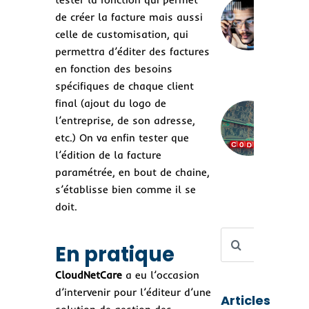
Au
de créer la facture mais aussi
des
celle de customisation, qui
aut
un
permettra d’éditer des factures
bon
en fonction des besoins
spécifiques de chaque client
Lo
final (ajout du logo de
no-
l’entreprise, de son adresse,
Rév
etc.) On va enfin tester que
les
l’édition de la facture
au
san
paramétrée, en bout de chaine,
la 
s’établisse bien comme il se
doit.
Rechercher
En pratique
CloudNetCare
a eu l’occasion
d’intervenir pour l’éditeur d’une
Articles