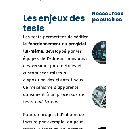
Ressources
Les enjeux des
populaires
tests
Les tests permettent de vérifier
Co
le fonctionnement du progiciel
con
lui-même
, développé par les
un
équipes de l’éditeur, mais aussi
str
de 
des versions paramétrées et
log
customisées mises à
du
disposition des clients finaux.
Ce mécanisme s’apparente
Ré
log
quasiment à un processus de
un 
tests
end-to-end
.
inv
coû
Pour un progiciel d’édition de
mil
facture par exemple, on peut
tester la fonction qui permet