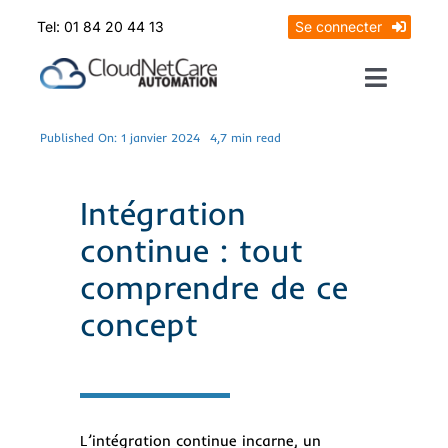
Skip
Tel: 01 84 20 44 13
Se connecter
to
content
Toggle
Naviga
Prendrez RDV
Published On: 1 janvier 2024
4,7 min read
Mon diagnostic offert
Intégration
continue : tout
comprendre de ce
concept
L’intégration continue incarne, un