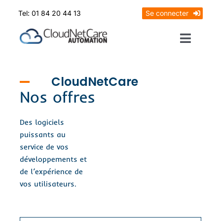
Skip
Tel: 01 84 20 44 13
Se connecter
to
content
Toggle
Naviga
Prendrez RDV
CloudNetCare
Nos offres
Mon diagnostic offert
Des logiciels
puissants au
service de vos
développements et
de l’expérience de
vos utilisateurs.