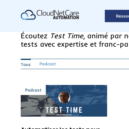
Skip
to
Resso
content
Écoutez
Test Time
, animé par n
tests avec expertise et franc-par
Podcast
Tous