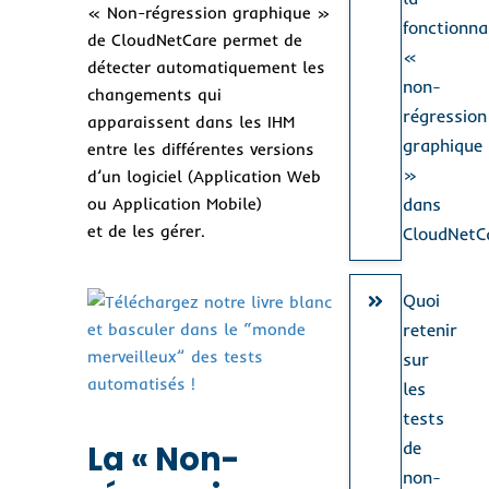
« Non-régression graphique »
fonctionna
de CloudNetCare permet de
«
détecter automatiquement les
non-
changements qui
régression
apparaissent dans les IHM
graphique
entre les différentes versions
»
d’un logiciel (Application Web
ou Application Mobile)
dans
et de les gérer.
CloudNetC
Quoi
retenir
sur
les
tests
de
La « Non-
non-