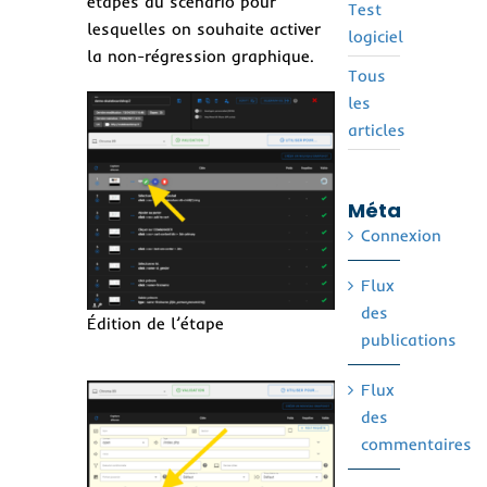
étapes du scénario pour
Test
lesquelles on souhaite activer
logiciel
la non-régression graphique.
Tous
les
articles
Méta
Connexion
Flux
des
Édition de l’étape
publications
Flux
des
commentaires