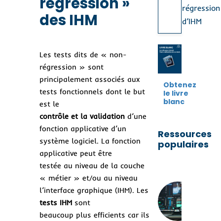
régression »
régression
des IHM
d’IHM
Les tests dits de « non-
régression » sont
principalement associés aux
Obtenez
tests fonctionnels dont le but
le livre
blanc
est le
contrôle et la validation
d’une
fonction applicative d’un
Ressources
système logiciel. La fonction
populaires
applicative peut être
testée au niveau de la couche
« métier » et/ou au niveau
Co
l’interface graphique (IHM). Les
con
un
tests IHM
sont
str
beaucoup plus efficients car ils
de 