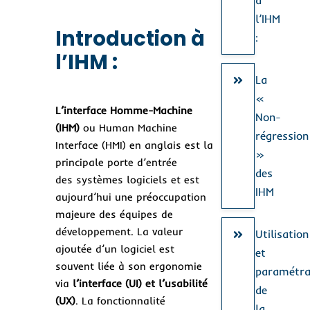
l’IHM
Introduction à
:
l’IHM :
La
«
L’interface Homme-Machine
Non-
(IHM)
ou Human Machine
régression
Interface (HMI) en anglais est la
»
principale porte d’entrée
des
des systèmes logiciels et est
IHM
aujourd’hui une préoccupation
majeure des équipes de
développement. La valeur
Utilisation
ajoutée d’un logiciel est
et
souvent liée à son ergonomie
paramétr
via
l’interface (UI) et l’usabilité
de
(UX)
. La fonctionnalité
la