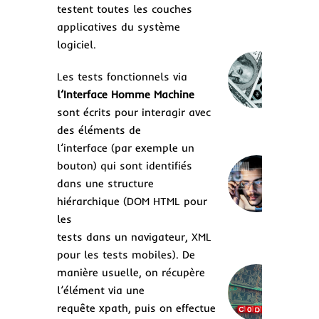
testent toutes les couches
log
du
applicatives du système
logiciel.
Ré
log
Les tests fonctionnels via
un 
l’Interface Homme Machine
inv
sont écrits pour interagir avec
coû
mil
des éléments de
l’interface (par exemple un
bouton) qui sont identifiés
Au
dans une structure
des
aut
hiérarchique (DOM HTML pour
un
les
bon
tests dans un navigateur, XML
pour les tests mobiles). De
Lo
manière usuelle, on récupère
no-
l’élément via une
Rév
les
requête xpath, puis on effectue