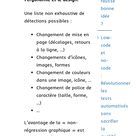
fausse
bonne
Une liste non exhaustive de
idée
détections possibles :
?
Changement de mise en
Low-
page (décalages, retours
code
à la ligne, …)
et
Changements d’icônes,
no-
images, formes
code
Changement de couleurs
:
dans une image, icône, …
Révolutionner
Changement de police de
les
caractère (taille, forme,
tests
…)
automatisés
…
sans
sacrifier
L’avantage de la « non-
la
régression graphique » est