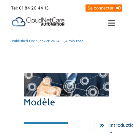
Skip
Tel: 01 84 20 44 13
Se connecter
to
content
Toggle
Naviga
Prendrez RDV
Published On: 1 janvier 2024
5,4 min read
Mon diagnostic offert
Modèle
Introducti
à