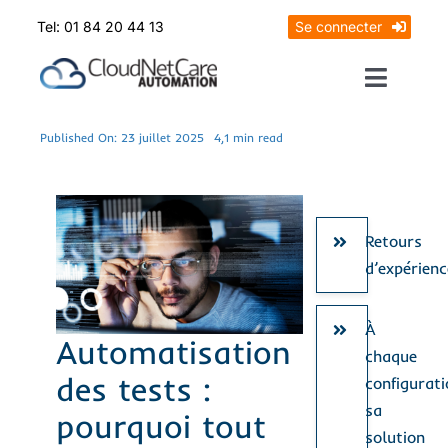
Skip
Tel: 01 84 20 44 13
Se connecter
to
content
Toggle
Naviga
Prendrez RDV
Published On: 23 juillet 2025
4,1 min read
Mon diagnostic offert
Retours
d’expérienc
À
Automatisation
chaque
des tests :
configurati
sa
pourquoi tout
solution