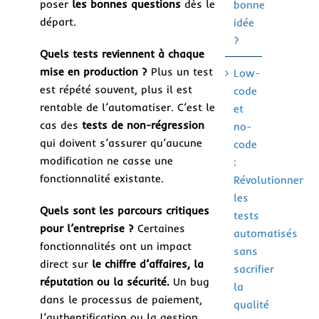
poser
les bonnes questions
dès le
bonne
départ.
idée
?
Quels tests reviennent à chaque
mise en production ?
Plus un test
Low-
est répété souvent, plus il est
code
rentable de l’automatiser. C’est le
et
cas des
tests de non-régression
no-
qui doivent s’assurer qu’aucune
code
modification ne casse une
:
fonctionnalité existante.
Révolutionner
les
Quels sont les parcours critiques
tests
pour l’entreprise ?
Certaines
automatisés
fonctionnalités ont un impact
sans
direct sur
le chiffre d’affaires, la
sacrifier
réputation ou la sécurité.
Un bug
la
dans le processus de paiement,
qualité
l’authentification ou la gestion