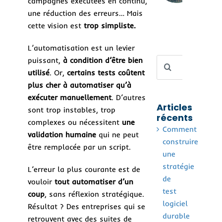
campagnes exécutées en continu,
aut
sans
une réduction des erreurs… Mais
la 
cette vision est
trop simpliste.
L’automatisation est un levier
puissant,
à condition d’être bien
Rechercher
utilisé
. Or,
certains tests coûtent
plus cher à automatiser qu’à
exécuter manuellement
. D’autres
Articles
sont trop instables, trop
récents
complexes ou nécessitent
une
Comment
validation humaine
qui ne peut
construire
être remplacée par un script.
une
stratégie
L’erreur la plus courante est de
de
vouloir
tout automatiser d’un
test
coup
, sans réflexion stratégique.
logiciel
Résultat ? Des entreprises qui se
durable
retrouvent avec des suites de