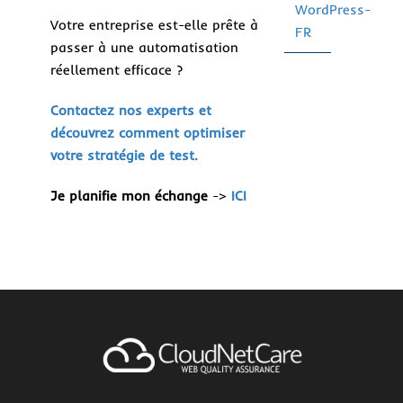
WordPress-
Votre entreprise est-elle prête à
FR
passer à une automatisation
réellement efficace ?
Contactez nos experts et
découvrez comment optimiser
votre stratégie de test.
Je planifie mon échange
->
ICI