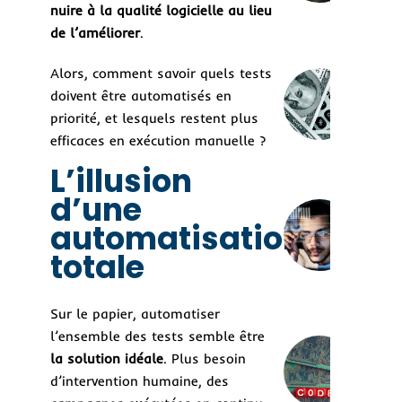
de 
nuire à la qualité logicielle au lieu
logi
de l’améliorer
.
dur
Alors, comment savoir quels tests
Rég
doivent être automatisés en
logi
un 
priorité, et lesquels restent plus
invi
efficaces en exécution manuelle ?
coû
mil
L’illusion
d’une
Aut
automatisation
des 
aut
totale
une
bon
Sur le papier, automatiser
l’ensemble des tests semble être
Low
no-
la solution idéale
. Plus besoin
Rév
d’intervention humaine, des
les