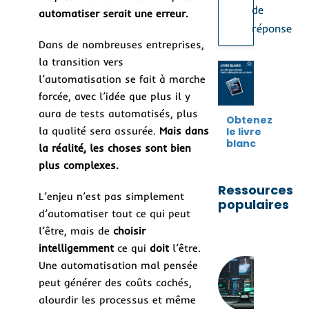
de
automatiser
serait une erreur.
réponse
Dans de nombreuses entreprises,
la transition vers
l’automatisation se fait à marche
forcée, avec l’idée que plus il y
aura de tests automatisés, plus
Obtenez
la qualité sera assurée.
Mais dans
le livre
blanc
la réalité, les choses sont bien
plus complexes.
Ressources
L’enjeu n’est pas simplement
populaires
d’automatiser tout ce qui peut
l’être, mais de
choisir
intelligemment
ce qui
doit
l’être.
Co
Une automatisation mal pensée
con
peut générer des coûts cachés,
une
str
alourdir les processus et même