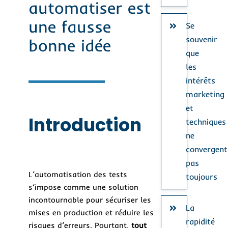
automatiser est
une fausse
Se
souvenir
bonne idée
que
les
intérêts
marketing
et
Introduction
techniques
ne
convergent
pas
L’automatisation des tests
toujours
s’impose comme une solution
incontournable pour sécuriser les
La
mises en production et réduire les
rapidité
risques d’erreurs. Pourtant,
tout