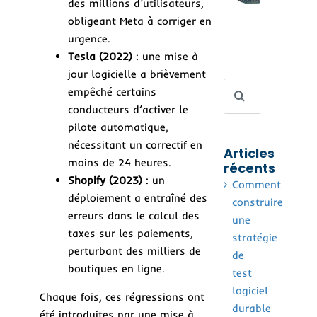
des millions d’utilisateurs,
aut
sans
obligeant Meta à corriger en
la 
urgence.
Tesla (2022)
: une mise à
jour logicielle a brièvement
Rechercher
empêché certains
conducteurs d’activer le
pilote automatique,
nécessitant un correctif en
Articles
moins de 24 heures.
récents
Shopify (2023)
: un
Comment
déploiement a entraîné des
construire
erreurs dans le calcul des
une
taxes sur les paiements,
stratégie
perturbant des milliers de
de
boutiques en ligne.
test
logiciel
Chaque fois, ces régressions ont
durable
été introduites par une mise à