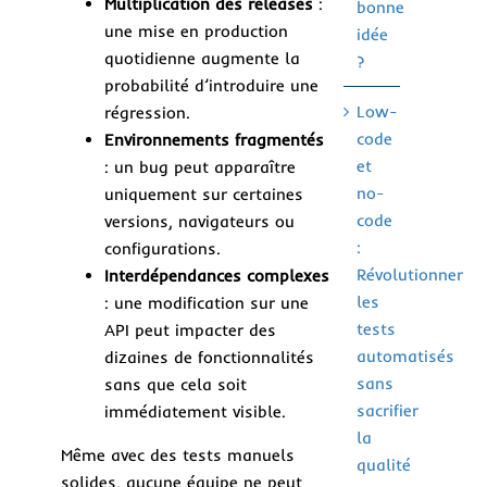
Multiplication des releases
:
bonne
une mise en production
idée
quotidienne augmente la
?
probabilité d’introduire une
Low-
régression.
code
Environnements fragmentés
et
: un bug peut apparaître
no-
uniquement sur certaines
code
versions, navigateurs ou
:
configurations.
Révolutionner
Interdépendances complexes
les
: une modification sur une
tests
API peut impacter des
automatisés
dizaines de fonctionnalités
sans
sans que cela soit
sacrifier
immédiatement visible.
la
Même avec des tests manuels
qualité
solides, aucune équipe ne peut