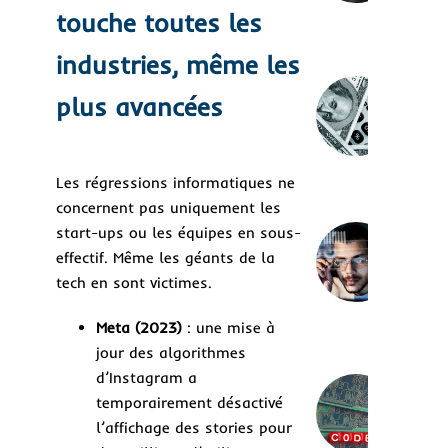
de 
touche toutes les
logi
dur
industries, même les
Rég
plus avancées
logi
un 
invi
coû
Les régressions informatiques ne
mil
concernent pas uniquement les
start-ups ou les équipes en sous-
Aut
effectif. Même les géants de la
des 
aut
tech en sont victimes.
une
bon
Meta (2023)
: une mise à
jour des algorithmes
Low
d’Instagram a
no-
temporairement désactivé
Rév
l’affichage des stories pour
les