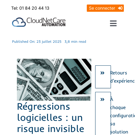
Skip
Tel: 01 84 20 44 13
Se connecter
to
content
Toggle
Naviga
Prendrez RDV
Published On: 23 juillet 2025
3,8 min read
Mon diagnostic offert
Retours
d’expérienc
À
Régressions
chaque
logicielles : un
configurati
sa
risque invisible
solution