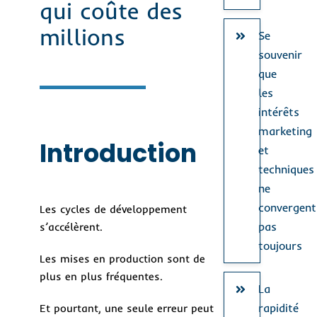
qui coûte des
millions
Se
souvenir
que
les
intérêts
marketing
Introduction
et
techniques
ne
convergent
Les cycles de développement
pas
s’accélèrent.
toujours
Les mises en production sont de
plus en plus fréquentes.
La
rapidité
Et pourtant, une seule erreur peut