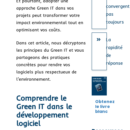
Et pourtant, adopter une
convergent
approche Green IT dans vos
pas
projets peut transformer votre
toujours
impact environnemental tout en
optimisant vos coûts.
La
Dans cet article, nous décryptons
rapidité
les principes du Green IT et vous
de
partageons des pratiques
réponse
concrètes pour rendre vos
logiciels plus respectueux de
l’environnement.
Comprendre le
Obtenez
Green IT dans le
le livre
blanc
développement
logiciel