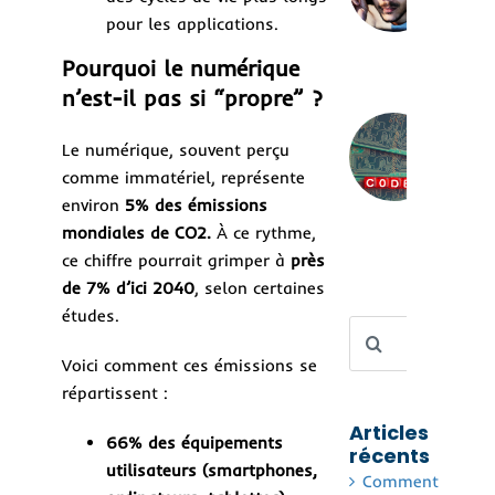
aut
pour les applications.
une
bon
Pourquoi le numérique
n’est-il pas si “propre” ?
Low
no-
Le numérique, souvent perçu
Rév
comme immatériel, représente
les
aut
environ
5% des émissions
sans
mondiales de CO2.
À ce rythme,
la 
ce chiffre pourrait grimper à
près
de 7% d’ici 2040
, selon certaines
études.
Rechercher
Voici comment ces émissions se
répartissent :
Articles
66% des équipements
récents
utilisateurs (smartphones,
Comment