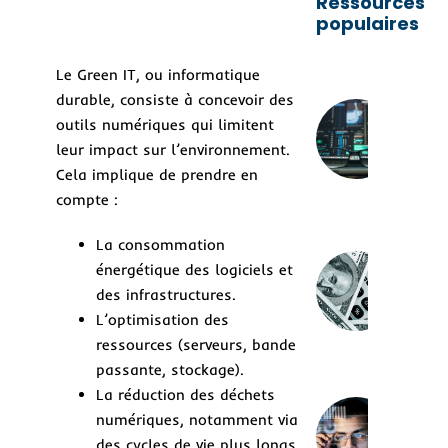
Ressources
populaires
Le Green IT, ou informatique
durable, consiste à concevoir des
Co
con
outils numériques qui limitent
une
leur impact sur l’environnement.
str
Cela implique de prendre en
de 
logi
compte :
dur
La consommation
Rég
énergétique des logiciels et
logi
des infrastructures.
un 
L’optimisation des
invi
coû
ressources (serveurs, bande
mil
passante, stockage).
La réduction des déchets
numériques, notamment via
Aut
des 
des cycles de vie plus longs