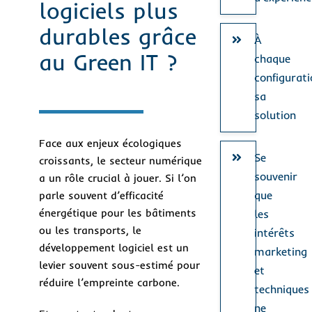
logiciels plus
durables grâce
À
au Green IT ?
chaque
configurati
sa
solution
Face aux enjeux écologiques
Se
croissants, le secteur numérique
souvenir
a un rôle crucial à jouer. Si l’on
que
parle souvent d’efficacité
énergétique pour les bâtiments
les
ou les transports, le
intérêts
développement logiciel est un
marketing
levier souvent sous-estimé pour
et
réduire l’empreinte carbone.
techniques
ne