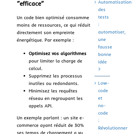
Automatisation
“efficace”
des
tests
Un code bien optimisé consomme
:
moins de ressources, ce qui réduit
automatiser,
directement son empreinte
une
énergétique. Par exemple :
fausse
Optimisez vos algorithmes
bonne
pour limiter la charge de
idée
calcul.
?
Supprimez les processus
Low-
inutiles ou redondants.
code
Minimisez les requêtes
et
réseau en regroupant les
no-
appels API.
code
Un exemple parlant : un site e-
:
commerce ayant réduit de 30%
Révolutionner
ses temps de chargement a vu