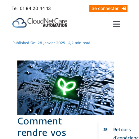
Skip
Tel: 01 84 20 44 13
Se connecter
to
content
Toggle
Naviga
Prendrez RDV
Published On: 28 janvier 2025
4,2 min read
Mon diagnostic offert
Comment
rendre vos
Retours
d’expérienc