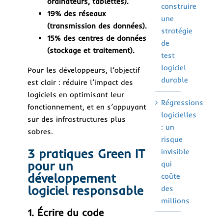
ordinateurs, tablettes).
construire
19% des réseaux
une
(transmission des données).
stratégie
15% des centres de données
de
(stockage et traitement).
test
logiciel
Pour les développeurs, l’objectif
durable
est clair : réduire l’impact des
logiciels en optimisant leur
Régressions
fonctionnement, et en s’appuyant
logicielles
sur des infrastructures plus
: un
sobres.
risque
3 pratiques Green IT
invisible
pour un
qui
développement
coûte
logiciel responsable
des
millions
1. Écrire du code