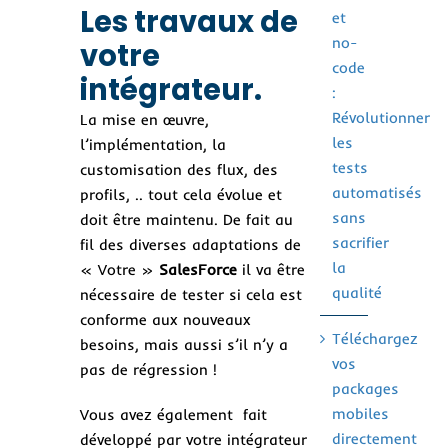
Les travaux de
et
no-
votre
code
intégrateur.
:
Révolutionner
La mise en œuvre,
les
l’implémentation, la
tests
customisation des flux, des
automatisés
profils, .. tout cela évolue et
sans
doit être maintenu. De fait au
sacrifier
fil des diverses adaptations de
la
« Votre »
SalesForce
il va être
qualité
nécessaire de tester si cela est
conforme aux nouveaux
Téléchargez
besoins, mais aussi s’il n’y a
vos
pas de régression !
packages
mobiles
Vous avez également fait
directement
développé par votre intégrateur