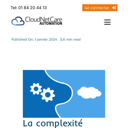
Skip
Tel: 01 84 20 44 13
Se connecter
to
content
Toggle
Naviga
Prendrez RDV
Published On: 1 janvier 2024
3,6 min read
Mon diagnostic offert
La complexité