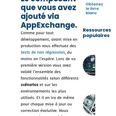
Obtenez
que vous avez
le livre
blanc
ajouté via
AppExchange.
Ressources
Comme pour tout
populaires
développement, avant mise en
production vous effectuez des
tests de non régression
, du
Co
moins on l’espère. Lors de sa
con
première version vous avez
un
str
validé l’ensemble des
de 
fonctionnalités selon différents
log
scénarios
et sur les
du
environnements les plus
utilisés. Et il en ira de même
Ré
log
pour chaque mise à jour ou
un 
correction évolutive. Nous
inv