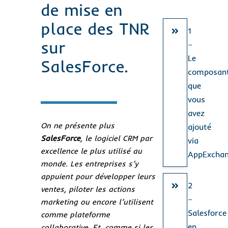
de mise en
place des TNR
1
sur
–
Le
SalesForce.
composan
que
vous
avez
On ne présente plus
ajouté
SalesForce
, le logiciel CRM par
via
excellence le plus utilisé au
AppExcha
monde. Les entreprises s’y
appuient pour développer leurs
2
ventes, piloter les actions
–
marketing ou encore l’utilisent
Salesforce
comme plateforme
en
collaborative. Et, comme si les