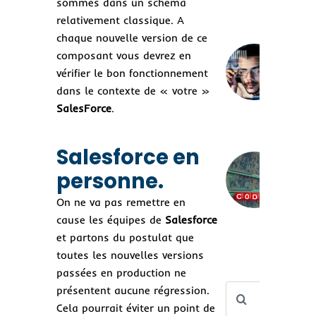
sommes dans un schéma
coû
mil
relativement classique. A
chaque nouvelle version de ce
composant vous devrez en
Au
des
vérifier le bon fonctionnement
aut
dans le contexte de « votre »
un
SalesForce
.
bon
Salesforce en
Lo
no-
personne.
Rév
les
On ne va pas remettre en
au
cause les équipes de
Salesforce
san
la 
et partons du postulat que
toutes les nouvelles versions
passées en production ne
Rechercher
présentent aucune régression.
Cela pourrait éviter un point de