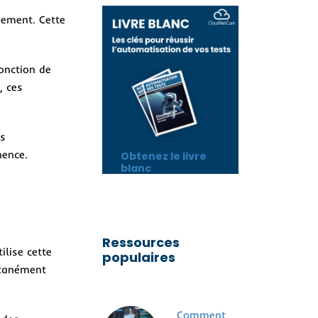
nement. Cette
onction de
, ces
rs
nence.
Obtenez le livre
blanc
Ressources
ilise cette
populaires
ntanément
Comment