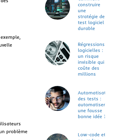
 des
construire
une
stratégie de
test logiciel
durable
r exemple,
Régressions
uvelle
logicielles :
un risque
invisible qui
coûte des
millions
Automatisation
des tests :
automatiser,
une fausse
bonne idée ?
ilisateurs
i un problème
Low-code et