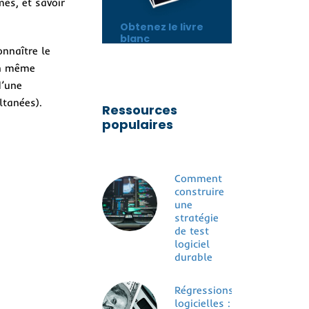
mes, et savoir
Obtenez le livre
blanc
onnaître le
en même
d’une
ltanées).
Ressources
populaires
Comment
construire
une
stratégie
de test
logiciel
durable
Régressions
logicielles :