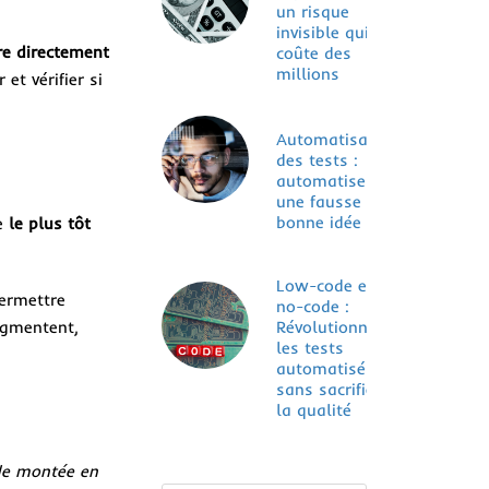
un risque
invisible qui
re directement
coûte des
millions
et vérifier si
Automatisation
des tests :
automatiser,
une fausse
bonne idée ?
ce
le plus tôt
Low-code et
ermettre
no-code :
Révolutionner
augmentent,
les tests
automatisés
sans sacrifier
la qualité
 de montée en