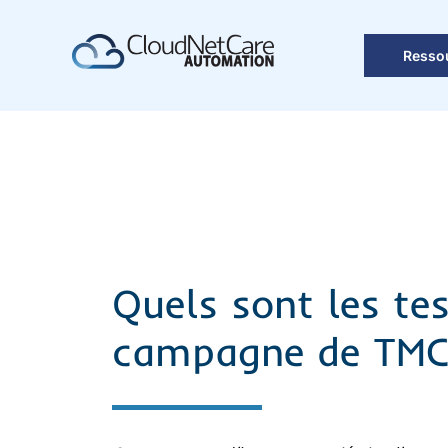
Skip
to
Resso
content
Quels sont les te
campagne de TMC 